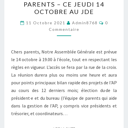
PARENTS – CE JEUDI 14
DES
OCTOBRE AU JDE
PARENTS
–
Commenta
11 Octobre 2021
Admin8768
0
CE
Commentaire
JEUDI
14
Chers parents, Notre Assemblée Générale est prévue
OCTOBRE
le 14 octobre à 19.00 à l’école, tout en respectant les
AU
règles en vigueur. L’accès se fera par la rue de la croix.
JDE
La réunion durera plus ou moins une heure et aura
pour points principaux: bilan rapide des projets de l’AP
au cours des 12 derniers mois; élection du·de la
président·e et du bureau (l’équipe de parents qui aide
dans la gestion de l’AP, y compris vice présidents et
trésorier, et coordinateurs…