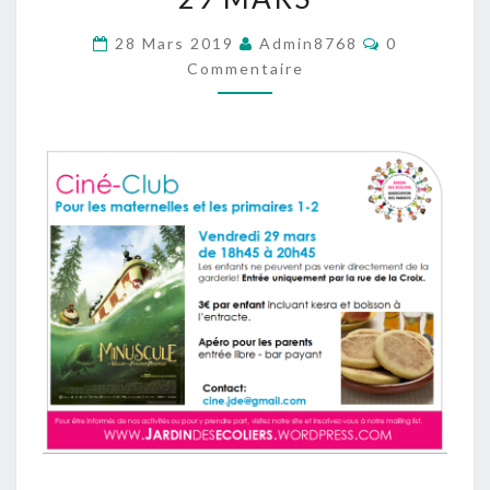
ET
Commentair
28 Mars 2019
Admin8768
0
PRIMAIRES
Commentaire
1-
2,
VENDREDI
29
MARS