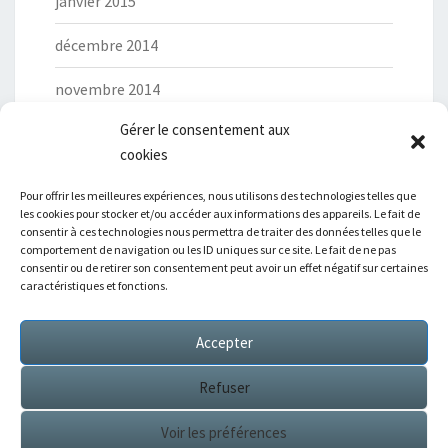
janvier 2015
décembre 2014
novembre 2014
Gérer le consentement aux
cookies
Pour offrir les meilleures expériences, nous utilisons des technologies telles que
les cookies pour stocker et/ou accéder aux informations des appareils. Le fait de
Catégories
consentir à ces technologies nous permettra de traiter des données telles que le
comportement de navigation ou les ID uniques sur ce site. Le fait de ne pas
consentir ou de retirer son consentement peut avoir un effet négatif sur certaines
Ciné-club
caractéristiques et fonctions.
Derniers articles
Accepter
Refuser
Voir les préférences
© 2026
|
Fièrement propulsé par
WordPress
|
Thème :
Nisarg