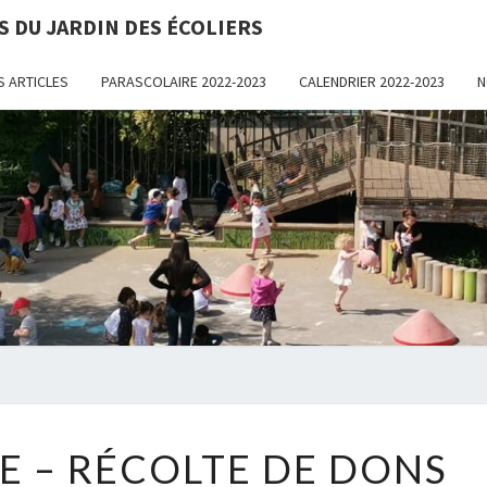
S DU JARDIN DES ÉCOLIERS
S ARTICLES
PARASCOLAIRE 2022-2023
CALENDRIER 2022-2023
N
ASSO
Base De
Connaissance
À L'attention
De Tous Les
DES 
Parents Des
Élèves De
L'école Libre
Le Jardin
D'EL
Des Ecoliers.
JDE
RE – RÉCOLTE DE DONS
SOLIDAIRE