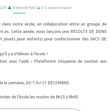
JARD
–
Commentaires
2020
Admin8768
0 Commentaire
RÉCOLTE
ÉCO
DE
e dans notre école, en collaboration entre un groupe de
DONS
gnant.es. Cette année, nous lançons une RÉCOLTE DE DONS
 jouets pour enfants) pour confectionner des SACS DE
’il y a d’élèves à l’école !
ation avec l’asbl « Plateforme citoyenne de soutien aux
s de la semaine, DU 7 AU 17 DÉCEMBRE.
trées de l’école les matins de 8h15 à 8h45.